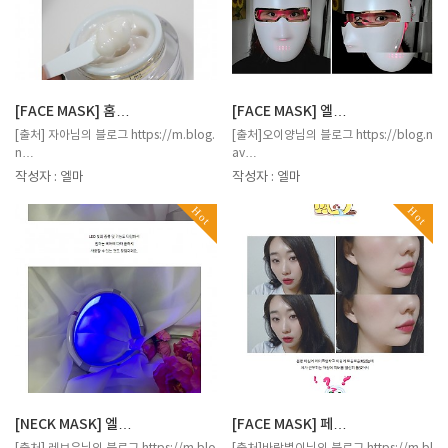
[FACE MASK] 홈…
[FACE MASK] 엘…
[출처] 자아님의 블로그 https://m.blog.
[출처]오이양님의 블로그 https://blog.n
n…
av…
작성자 : 엘마
작성자 : 엘마
Hot
Hot
[NECK MASK] 엘…
[FACE MASK] 페…