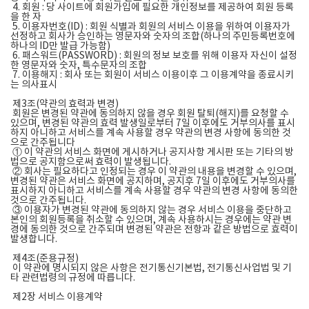
4. 회원 : 당 사이트에 회원가입에 필요한 개인정보를 제공하여 회원 등록
을 한 자
5. 이용자번호(ID) : 회원 식별과 회원의 서비스 이용을 위하여 이용자가
선정하고 회사가 승인하는 영문자와 숫자의 조합(하나의 주민등록번호에
하나의 ID만 발급 가능함)
6. 패스워드(PASSWORD) : 회원의 정보 보호를 위해 이용자 자신이 설정
한 영문자와 숫자, 특수문자의 조합
7. 이용해지 : 회사 또는 회원이 서비스 이용이후 그 이용계약을 종료시키
는 의사표시
제3조(약관의 효력과 변경)
회원은 변경된 약관에 동의하지 않을 경우 회원 탈퇴(해지)를 요청할 수
있으며, 변경된 약관의 효력 발생일로부터 7일 이후에도 거부의사를 표시
하지 아니하고 서비스를 계속 사용할 경우 약관의 변경 사항에 동의한 것
으로 간주됩니다
① 이 약관의 서비스 화면에 게시하거나 공지사항 게시판 또는 기타의 방
법으로 공지함으로써 효력이 발생됩니다.
② 회사는 필요하다고 인정되는 경우 이 약관의 내용을 변경할 수 있으며,
변경된 약관은 서비스 화면에 공지하며, 공지후 7일 이후에도 거부의사를
표시하지 아니하고 서비스를 계속 사용할 경우 약관의 변경 사항에 동의한
것으로 간주됩니다.
③ 이용자가 변경된 약관에 동의하지 않는 경우 서비스 이용을 중단하고
본인의 회원등록을 취소할 수 있으며, 계속 사용하시는 경우에는 약관 변
경에 동의한 것으로 간주되며 변경된 약관은 전항과 같은 방법으로 효력이
발생합니다.
제4조(준용규정)
이 약관에 명시되지 않은 사항은 전기통신기본법, 전기통신사업법 및 기
타 관련법령의 규정에 따릅니다.
제2장 서비스 이용계약