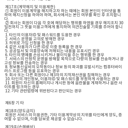
제17조(계약해지 및 이용제한)
① 회원이 이용계약을 해지하고자 하는 때에는 회원 본인이 인터넷을 통
하여 해지신청을 하여야 하며, 회사에서는 본인 여부를 확인 후 조치합니
다.
② 회사는 회원이 다음 각 호에 해당하는 행위를 하였을 경우 해지조치 30
일전까지 그 뜻을 이용고객에게 통지하여 의견진술할 기회를 주어야 합니
다.
1. 타인의 이용자ID 및 패스워드를 도용한 경우
2. 서비스 운영을 고의로 방해한 경우
3. 허위로 가입 신청을 한 경우
4. 같은 사용자가 다른 ID로 이중 등록을 한 경우
5. 공공질서 및 미풍양속에 저해되는 내용을 유포시킨 경우
6. 타인의 명예를 손상시키거나 불이익을 주는 행위를 한 경우
7. 서비스의 안정적 운영을 방해할 목적으로 다량의 정보를 전송하거나 광
고성 정보를 전송하는 경우
8. 정보통신설비의 오작동이나 정보 등의 파괴를 유발시키는 컴퓨터바이
러스 프로그램 등을 유포하는 경우
9. 회사 또는 다른 회원이나 제3자의 지적재산권을 침해하는 경우
10. 타인의 개인정보, 이용자ID 및 패스워드를 부정하게 사용하는 경우
11. 회원이 자신의 홈페이지나 게시판 등에 음란물을 게재하거나 음란 사
이트를 링크하는 경우
12. 기타 관련법령에 위반된다고 판단되는 경우
제6장 기 타
제18조(양도금지)
회원은 서비스의 이용권한, 기타 이용계약상의 지위를 타인에게 양도, 증
여할 수 없으며, 이를 담보로 제공할 수 없습니다.
제19조(손해배상)